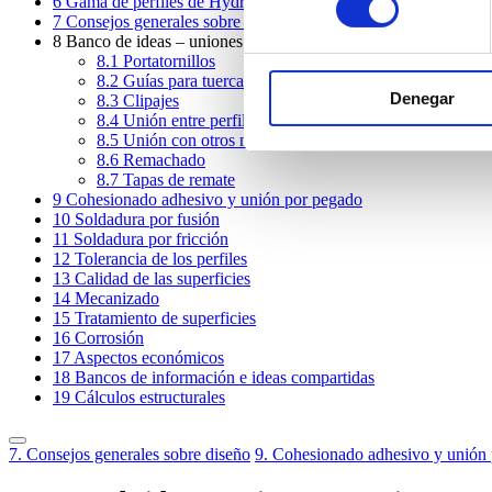
6
Gama de perfiles de Hydro
7
Consejos generales sobre diseño
8
Banco de ideas – uniones mecánicas
8.1
Portatornillos
8.2
Guías para tuercas o cabezas de perno
Denegar
8.3
Clipajes
8.4
Unión entre perfiles
8.5
Unión con otros materiales
8.6
Remachado
8.7
Tapas de remate
9
Cohesionado adhesivo y unión por pegado
10
Soldadura por fusión
11
Soldadura por fricción
12
Tolerancia de los perfiles
13
Calidad de las superficies
14
Mecanizado
15
Tratamiento de superficies
16
Corrosión
17
Aspectos económicos
18
Bancos de información e ideas compartidas
19
Cálculos estructurales
7. Consejos generales sobre diseño
9. Cohesionado adhesivo y unión