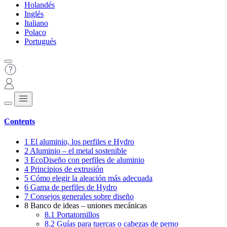
Holandés
Inglés
Italiano
Polaco
Portugués
Contents
1
El aluminio, los perfiles e Hydro
2
Aluminio – el metal sostenible
3
EcoDiseño con perfiles de aluminio
4
Principios de extrusión
5
Cómo elegir la aleación más adecuada
6
Gama de perfiles de Hydro
7
Consejos generales sobre diseño
8
Banco de ideas – uniones mecánicas
8.1
Portatornillos
8.2
Guías para tuercas o cabezas de perno