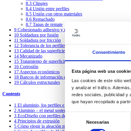
8.3
Clipajes
8.4
Unión entre perfiles
8.5
Unión con otros materiales
8.6
Remachado
8.7
Tapas de remate
9
Cohesionado adhesivo y unión por pegado
10
Soldadura por fusión
11
Soldadura por fricción
12
Tolerancia de los perfiles
13
Calidad de las superficies
Consentimiento
14
Mecanizado
15
Tratamiento de superficies
16
Corrosión
Esta página web usa cookie
17
Aspectos económicos
18
Bancos de información e ideas compartidas
Las cookies de este sitio we
19
Cálculos estructurales
y analizar el tráfico. Ademá
Contents
redes sociales, publicidad y
que hayan recopilado a parti
1
El aluminio, los perfiles e Hydro
2
Aluminio – el metal sostenible
Selección
3
EcoDiseño con perfiles de aluminio
4
Principios de extrusión
Necesarias
de
5
Cómo elegir la aleación más adecuada
consentimiento