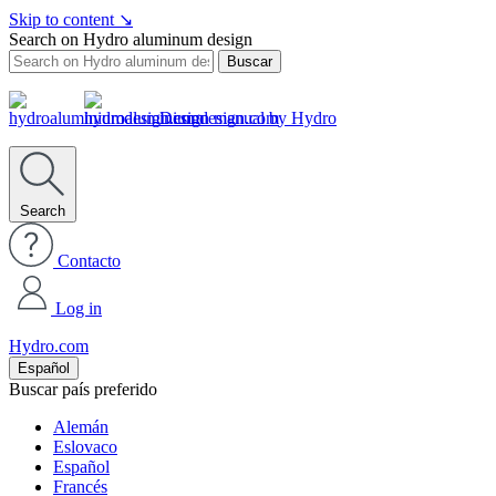
Skip to content
↘
Search on Hydro aluminum design
Buscar
Design manual by Hydro
Search
Contacto
Log in
Hydro.com
Español
Buscar país preferido
Alemán
Eslovaco
Español
Francés