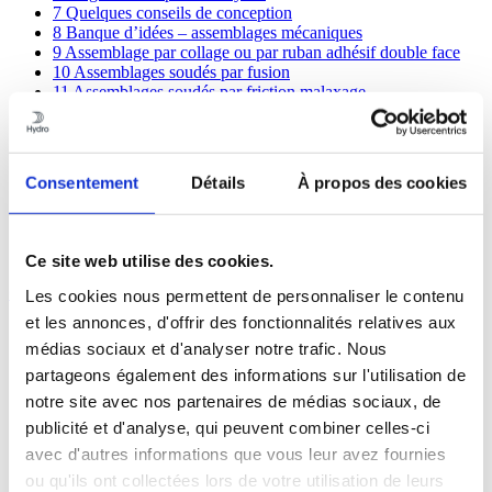
7
Quelques conseils de conception
8
Banque d’idées – assemblages mécaniques
9
Assemblage par collage ou par ruban adhésif double face
10
Assemblages soudés par fusion
11
Assemblages soudés par friction malaxage
12
Tolérances des profilés
13
Qualité de surface
14
Usinage
15
Traitement de surface
Consentement
Détails
À propos des cookies
16
Corrosion
17
Aspects économiques
18
Banques de connaissances et partage
19
Calculs des structures
Ce site web utilise des cookies.
Contenus
Les cookies nous permettent de personnaliser le contenu
et les annonces, d'offrir des fonctionnalités relatives aux
1
L’aluminium, les profilés et Hydro
médias sociaux et d'analyser notre trafic. Nous
2
Aluminium et durabilité
partageons également des informations sur l'utilisation de
3
Écoconception avec les profilés en aluminium
3.1
Principes d’un bon design
notre site avec nos partenaires de médias sociaux, de
3.2
Règles d’or de l’Écoconception
publicité et d'analyse, qui peuvent combiner celles-ci
3.3
Conception pour le démontage
avec d'autres informations que vous leur avez fournies
3.4
Exemples de produits
4
Principes d’extrusion
ou qu'ils ont collectées lors de votre utilisation de leurs