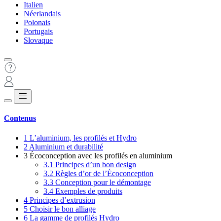
Italien
Néerlandais
Polonais
Portugais
Slovaque
Contenus
1
L’aluminium, les profilés et Hydro
2
Aluminium et durabilité
3
Écoconception avec les profilés en aluminium
3.1
Principes d’un bon design
3.2
Règles d’or de l’Écoconception
3.3
Conception pour le démontage
3.4
Exemples de produits
4
Principes d’extrusion
5
Choisir le bon alliage
6
La gamme de profilés Hydro