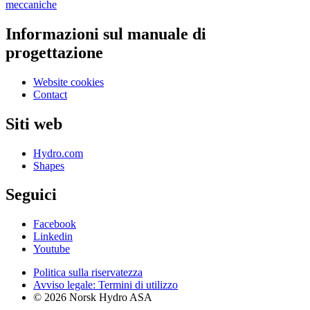
meccaniche
Informazioni sul manuale di
progettazione
Website cookies
Contact
Siti web
Hydro.com
Shapes
Seguici
Facebook
Linkedin
Youtube
Politica sulla riservatezza
Avviso legale: Termini di utilizzo
© 2026 Norsk Hydro ASA