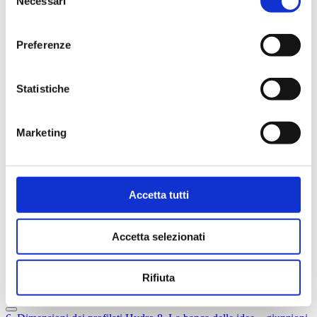
Necessari
5
Scelta della lega giusta
del
6
Dimensioni dei profilati Hydro
consenso
7
Consigli generali per la progettazione
7.1
Aspetti da considerare
Preferenze
7.2
Profilati a spessore uniforme
7.3
Forme arrotondate
7.4
Meno mandrini nei profilati cavi
Statistiche
7.5
Profilati con cavità profonde
7.6
Dissipatori di calore
7.7
Decorate a piacere!
7.8
Disegno del profilato – aspetti pratici
Marketing
8
La banca delle idee – giunzioni meccaniche
9
Giunzione con colla e nastro adesivo
10
Giunzione mediante saldatura per fusione
11
Giunzione mediante saldatura a frizione (FSW)
12
Tolleranze dei profilati
Accetta tutti
13
Qualità superficiale
14
Lavorazione
15
Trattamento superficiale
Accetta selezionati
16
Corrosione
17
Economia
18
Database per la formazione e condivisione
Rifiuta
19
Calcoli strutturali