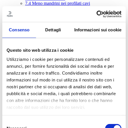
7.4
Meno mandrini nei profilati cavi
7.5
Profilati con cavità profonde
7.6
Dissipatori di calore
7.7
Decorate a piacere!
7.8
Disegno del profilato – aspetti pratici
8
La banca delle idee – giunzioni meccaniche
Consenso
Dettagli
Informazioni sui cookie
9
Giunzione con colla e nastro adesivo
10
Giunzione mediante saldatura per fusione
11
Giunzione mediante saldatura a frizione (FSW)
12
Tolleranze dei profilati
Questo sito web utilizza i cookie
13
Qualità superficiale
Utilizziamo i cookie per personalizzare contenuti ed
14
Lavorazione
15
Trattamento superficiale
annunci, per fornire funzionalità dei social media e per
16
Corrosione
analizzare il nostro traffico. Condividiamo inoltre
17
Economia
informazioni sul modo in cui utilizza il nostro sito con i
18
Database per la formazione e condivisione
19
Calcoli strutturali
nostri partner che si occupano di analisi dei dati web,
pubblicità e social media, i quali potrebbero combinarle
Contents
con altre informazioni che ha fornito loro o che hanno
raccolto dal suo utilizzo dei loro servizi.
1
L’alluminio, i profilati e Hydro
2
Alluminio e sostenibilità
3
EcoDesign con i profilati in alluminio
Selezione
4
Principi dell’estrusione