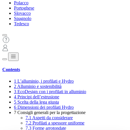
Polacco
Portoghese
Slovacco
Spagnolo
Tedesco
Contents
1
L’alluminio, i profilati e Hydro
2
Alluminio e sostenibilità
3
EcoDesign con i profilati in alluminio
4
Principi dell’estrusione
5
Scelta della lega giusta
6
Dimensioni dei profilati Hydro
7
Consigli generali per la progettazione
7.1
Aspetti da considerare
7.2
Profilati a spessore uniforme
7.3
Forme arrotondate