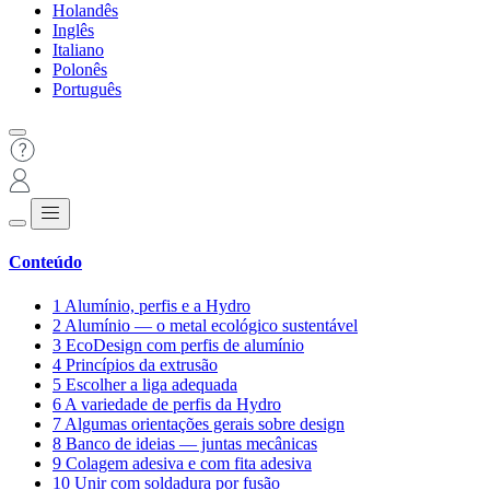
Holandês
Inglês
Italiano
Polonês
Português
Conteúdo
1
Alumínio, perfis e a Hydro
2
Alumínio — o metal ecológico sustentável
3
EcoDesign com perfis de alumínio
4
Princípios da extrusão
5
Escolher a liga adequada
6
A variedade de perfis da Hydro
7
Algumas orientações gerais sobre design
8
Banco de ideias — juntas mecânicas
9
Colagem adesiva e com fita adesiva
10
Unir com soldadura por fusão