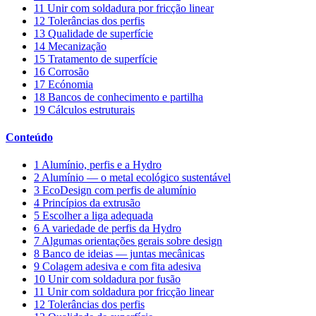
11
Unir com soldadura por fricção linear
12
Tolerâncias dos perfis
13
Qualidade de superfície
14
Mecanização
15
Tratamento de superfície
16
Corrosão
17
Ecónomia
18
Bancos de conhecimento e partilha
19
Cálculos estruturais
Conteúdo
1
Alumínio, perfis e a Hydro
2
Alumínio — o metal ecológico sustentável
3
EcoDesign com perfis de alumínio
4
Princípios da extrusão
5
Escolher a liga adequada
6
A variedade de perfis da Hydro
7
Algumas orientações gerais sobre design
8
Banco de ideias — juntas mecânicas
9
Colagem adesiva e com fita adesiva
10
Unir com soldadura por fusão
11
Unir com soldadura por fricção linear
12
Tolerâncias dos perfis