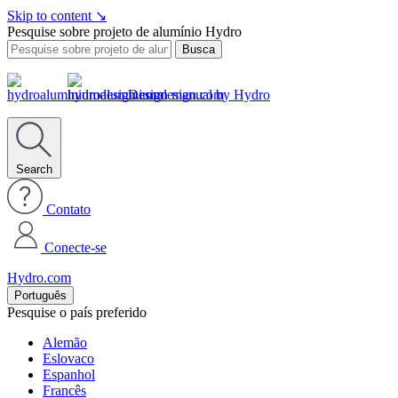
Skip to content
↘
Pesquise sobre projeto de alumínio Hydro
Busca
Design manual by Hydro
Search
Contato
Conecte-se
Hydro.com
Português
Pesquise o país preferido
Alemão
Eslovaco
Espanhol
Francês