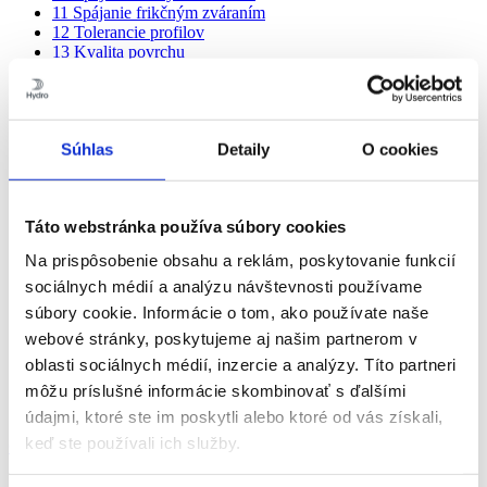
11
Spájanie frikčným zváraním
12
Tolerancie profilov
13
Kvalita povrchu
14
Strojové opracovanie
15
Povrchová úprava
16
Korózia
16.1
Odolnosť voči korózii u bežných profilových
Súhlas
Detaily
O cookies
zliatin
16.2
Hliník pod holým nebom
16.3
Hliník v pôde
16.4
Hliník vo vode
Táto webstránka používa súbory cookies
16.5
Hliník a zásadité stavebné materiály
16.6
Hliník a chemikálie
Na prispôsobenie obsahu a reklám, poskytovanie funkcií
16.7
Hliník a nečistoty
16.8
Hliník a spojovacie prvky
sociálnych médií a analýzu návštevnosti používame
16.9
Stručný sprievodca výberom spojovacích
súbory cookie. Informácie o tom, ako používate naše
materiálov
webové stránky, poskytujeme aj našim partnerom v
16.10
Kontrolný zoznam v rámci korózie
17
Ekonomická stránka
oblasti sociálnych médií, inzercie a analýzy. Títo partneri
18
Banky znalostí a zdieľanie
môžu príslušné informácie skombinovať s ďalšími
19
Konštrukčné výpočty
údajmi, ktoré ste im poskytli alebo ktoré od vás získali,
keď ste používali ich služby.
Obsah