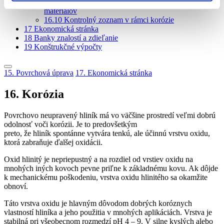
16.9
Stručný sprievodca výberom spojovacích
materiálov
16.10
Kontrolný zoznam v rámci korózie
17
Ekonomická stránka
18
Banky znalostí a zdieľanie
19
Konštrukčné výpočty
15. Povrchová úprava
17. Ekonomická stránka
16. Korózia
Povrchovo neupravený hliník má vo väčšine prostredí veľmi dobrú
odolnosť voči korózii. Je to predovšetkým
preto, že hliník spontánne vytvára tenkú, ale účinnú vrstvu oxidu,
ktorá zabraňuje ďalšej oxidácii.
Oxid hlinitý je nepriepustný a na rozdiel od vrstiev oxidu na
mnohých iných kovoch pevne priľne k základnému kovu. Ak dôjde
k mechanickému poškodeniu, vrstva oxidu hlinitého sa okamžite
obnoví.
Táto vrstva oxidu je hlavným dôvodom dobrých koróznych
vlastností hliníka a jeho použitia v mnohých aplikáciách. Vrstva je
stabilná pri všeobecnom rozmedzí pH 4 – 9. V silne kyslých alebo