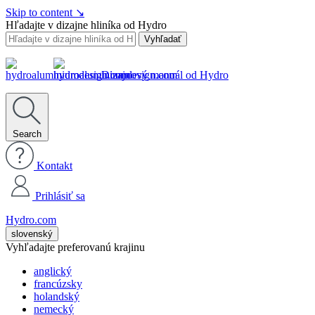
Skip to content
↘
Hľadajte v dizajne hliníka od Hydro
Vyhľadať
Dizajnový manuál od Hydro
Search
Kontakt
Prihlásiť sa
Hydro.com
slovenský
Vyhľadajte preferovanú krajinu
anglický
francúzsky
holandský
nemecký