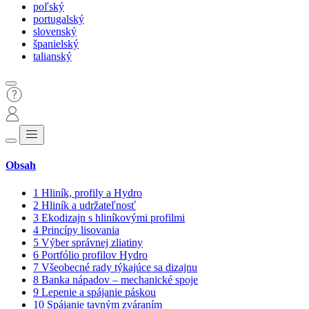
poľský
portugalský
slovenský
španielský
talianský
Obsah
1
Hliník, profily a Hydro
2
Hliník a udržateľnosť
3
Ekodizajn s hliníkovými profilmi
4
Princípy lisovania
5
Výber správnej zliatiny
6
Portfólio profilov Hydro
7
Všeobecné rady týkajúce sa dizajnu
8
Banka nápadov – mechanické spoje
9
Lepenie a spájanie páskou
10
Spájanie tavným zváraním