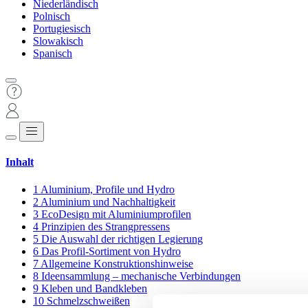
Niederländisch
Polnisch
Portugiesisch
Slowakisch
Spanisch
Inhalt
1
Aluminium, Profile und Hydro
2
Aluminium und Nachhaltigkeit
3
EcoDesign mit Aluminiumprofilen
4
Prinzipien des Strangpressens
5
Die Auswahl der richtigen Legierung
6
Das Profil-Sortiment von Hydro
7
Allgemeine Konstruktionshinweise
8
Ideensammlung – mechanische Verbindungen
9
Kleben und Bandkleben
10
Schmelzschweißen