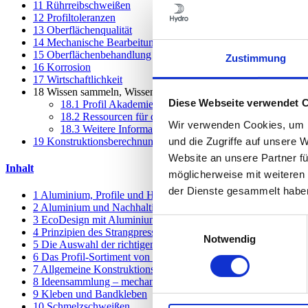
11
Rührreibschweißen
12
Profiltoleranzen
13
Oberflächenqualität
14
Mechanische Bearbeitung
15
Oberflächenbehandlung
Zustimmung
16
Korrosion
17
Wirtschaftlichkeit
18
Wissen sammeln, Wissen teilen
Diese Webseite verwendet 
18.1
Profil Akademie
18.2
Ressourcen für die Anwendungsentwicklung
Wir verwenden Cookies, um I
18.3
Weitere Informationsquellen
19
Konstruktionsberechnungen
und die Zugriffe auf unsere 
Website an unsere Partner fü
Inhalt
möglicherweise mit weiteren
der Dienste gesammelt habe
1
Aluminium, Profile und Hydro
2
Aluminium und Nachhaltigkeit
3
EcoDesign mit Aluminiumprofilen
Einwilligungsauswahl
4
Prinzipien des Strangpressens
Notwendig
5
Die Auswahl der richtigen Legierung
6
Das Profil-Sortiment von Hydro
7
Allgemeine Konstruktionshinweise
8
Ideensammlung – mechanische Verbindungen
9
Kleben und Bandkleben
10
Schmelzschweißen