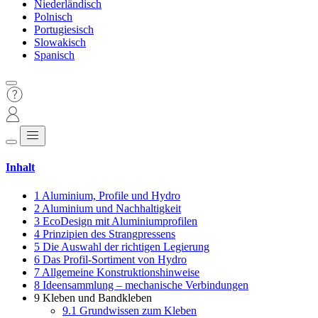
Niederländisch
Polnisch
Portugiesisch
Slowakisch
Spanisch
Inhalt
1
Aluminium, Profile und Hydro
2
Aluminium und Nachhaltigkeit
3
EcoDesign mit Aluminiumprofilen
4
Prinzipien des Strangpressens
5
Die Auswahl der richtigen Legierung
6
Das Profil-Sortiment von Hydro
7
Allgemeine Konstruktionshinweise
8
Ideensammlung – mechanische Verbindungen
9
Kleben und Bandkleben
9.1
Grundwissen zum Kleben