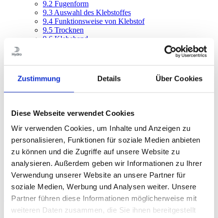
9.2
Fugenform
9.3
Auswahl des Klebstoffes
9.4
Funktionsweise von Klebstof
9.5
Trocknen
9.6
Klebeband
9.7
Kühlen
9.8
Härten
9.9
Einsatztemperatur
9.10
Langzeitfestigkeit
Zustimmung
Details
Über Cookies
9.11
Anforderungsprofil
Beispiel einer Prüfliste
10
Schmelzschweißen
11
Rührreibschweißen
Diese Webseite verwendet Cookies
12
Profiltoleranzen
13
Oberflächenqualität
Wir verwenden Cookies, um Inhalte und Anzeigen zu
14
Mechanische Bearbeitung
personalisieren, Funktionen für soziale Medien anbieten
15
Oberflächenbehandlung
zu können und die Zugriffe auf unsere Website zu
16
Korrosion
17
Wirtschaftlichkeit
analysieren. Außerdem geben wir Informationen zu Ihrer
18
Wissen sammeln, Wissen teilen
Verwendung unserer Website an unsere Partner für
19
Konstruktionsberechnungen
soziale Medien, Werbung und Analysen weiter. Unsere
Inhalt
Partner führen diese Informationen möglicherweise mit
weiteren Daten zusammen, die Sie ihnen bereitgestellt
1
Aluminium, Profile und Hydro