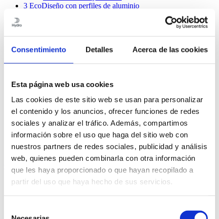
3
EcoDiseño con perfiles de aluminio
4
Principios de extrusión
5
Cómo elegir la aleación más adecuada
6
Gama de perfiles de Hydro
7
Consejos generales sobre diseño
Consentimiento
Detalles
Acerca de las cookies
8
Banco de ideas – uniones mecánicas
9
Cohesionado adhesivo y unión por pegado
10
Soldadura por fusión
11
Soldadura por fricción
Esta página web usa cookies
12
Tolerancia de los perfiles
13
Calidad de las superficies
Las cookies de este sitio web se usan para personalizar
14
Mecanizado
15
Tratamiento de superficies
el contenido y los anuncios, ofrecer funciones de redes
16
Corrosión
sociales y analizar el tráfico. Además, compartimos
17
Aspectos económicos
información sobre el uso que haga del sitio web con
18
Bancos de información e ideas compartidas
19
Cálculos estructurales
nuestros partners de redes sociales, publicidad y análisis
web, quienes pueden combinarla con otra información
Contenido
que les haya proporcionado o que hayan recopilado a
partir del uso que haya hecho de sus servicios.
1
El aluminio, los perfiles e Hydro
2
Aluminio – el metal sostenible
2.1
Aluminio – un elemento natural del medio ambiente
Selección
2.2
Ventajas del aluminio
Necesarias