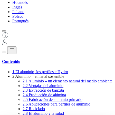
Holandés
Inglés
Italiano
Polaco
Portugués
Contenido
1
El aluminio, los perfiles e Hydro
2
Aluminio – el metal sostenible
2.1
Aluminio – un elemento natural del medio ambiente
2.2
Ventajas del aluminio
2.3
Extracción de bauxita
2.4
Producción de alúmina
2.5
Fabricación de aluminio primario
2.6
Aplicaciones para perfiles de aluminio
2.7
Reciclado
2.8
El aluminio y la salud