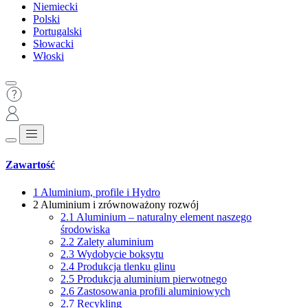
Niemiecki
Polski
Portugalski
Słowacki
Włoski
Zawartość
1
Aluminium, profile i Hydro
2
Aluminium i zrównoważony rozwój
2.1
Aluminium – naturalny element naszego
środowiska
2.2
Zalety aluminium
2.3
Wydobycie boksytu
2.4
Produkcja tlenku glinu
2.5
Produkcja aluminium pierwotnego
2.6
Zastosowania profili aluminiowych
2.7
Recykling