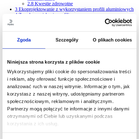
2.8
Kwestie zdrowotne
3
Ekoprojektowanie z wykorzystaniem profili aluminiowych
4
Zasady wyciskania profili
5
Wybór właściwego stopu
6
Wymiary profilu Hydro
7
Kilka ogólnych wskazówek projektowych
8
Bank pomysłów – połączenia mechaniczne
Zgoda
Szczegóły
O plikach cookies
9
Klejenie i oklejanie taśmą
10
Łączenie przez spawanie
11
Łączenie metodą zgrzewania tarciowego z przemieszaniem
12
Profile tolerances
Niniejsza strona korzysta z plików cookie
13
Jakość powierzchni
14
Obróbka maszynowa
Wykorzystujemy pliki cookie do spersonalizowania treści
15
Obróbka powierzchniowa
i reklam, aby oferować funkcje społecznościowe i
16
Korozja
analizować ruch w naszej witrynie. Informacje o tym, jak
17
Oszczędność
18
Banki wiedzy i wymiana wiedzy
korzystasz z naszej witryny, udostępniamy partnerom
19
Obliczenia konstrukcyjne
społecznościowym, reklamowym i analitycznym.
Partnerzy mogą połączyć te informacje z innymi danymi
Zawartość
otrzymanymi od Ciebie lub uzyskanymi podczas
1
Aluminium, profile i Hydro
korzystania z ich usług.
2
Aluminium i zrównoważony rozwój
2.1
Aluminium – naturalny element naszego