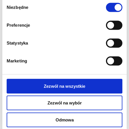
środowiska
Wybór
2.2
Zalety aluminium
Niezbędne
zgody
2.3
Wydobycie boksytu
2.4
Produkcja tlenku glinu
2.5
Produkcja aluminium pierwotnego
Preferencje
2.6
Zastosowania profili aluminiowych
2.7
Recykling
2.8
Kwestie zdrowotne
3
Ekoprojektowanie z wykorzystaniem profili aluminiowych
Statystyka
4
Zasady wyciskania profili
5
Wybór właściwego stopu
6
Wymiary profilu Hydro
Marketing
7
Kilka ogólnych wskazówek projektowych
8
Bank pomysłów – połączenia mechaniczne
9
Klejenie i oklejanie taśmą
10
Łączenie przez spawanie
11
Łączenie metodą zgrzewania tarciowego z przemieszaniem
Zezwól na wszystkie
12
Profile tolerances
13
Jakość powierzchni
14
Obróbka maszynowa
Zezwól na wybór
15
Obróbka powierzchniowa
16
Korozja
17
Oszczędność
18
Banki wiedzy i wymiana wiedzy
Odmowa
19
Obliczenia konstrukcyjne