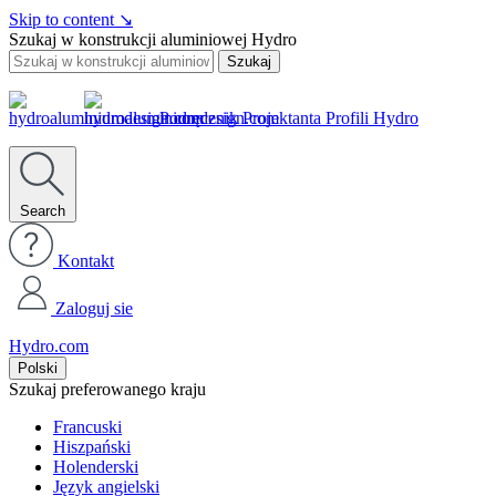
Skip to content
↘
Szukaj w konstrukcji aluminiowej Hydro
Szukaj
Podręcznik Projektanta Profili Hydro
Search
Kontakt
Zaloguj sie
Hydro.com
Polski
Szukaj preferowanego kraju
Francuski
Hiszpański
Holenderski
Język angielski