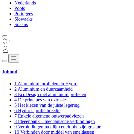
Nederlands
Pools
Portugees
Slowaaks
Spaans
Inhoud
1
Aluminium, profielen en Hydro
2
Aluminium en duurzaamheid
3
EcoDesign met aluminium profielen
4
De principes van extrusie
5
Het kiezen van de juiste legering
6
Hydro’s profielbreedte
7
Enkele algemene ontwerpadviezen
8
Ideeënbank – mechanische verbindingen
9
Verbindingen met lijm en dubbelzijdige tape
10
Verbinden door middel van smeltlassen