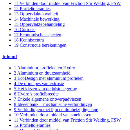
11
Verbinden door middel van Friction Stir Welding, FSW
12
Profieltoleranties
13
Oppervlaktekwaliteit
14
Machinale bewerking
15
Oppervlaktebehandeling
16
Corrosie
17
Economische aspecten
18
Kenniscentra
19
Constructie berekeningen
Inhoud
1
Aluminium, profielen en Hydro
2
Aluminium en duurzaamheid
3
EcoDesign met aluminium profielen
4
De principes van extrusie
5
Het kiezen van de juiste legering
6
Hydro’s profielbreedte
7
Enkele algemene ontwerpadviezen
8
Ideeënbank – mechanische verbindingen
9
Verbindingen met lijm en dubbelzijdige tape
10
Verbinden door middel van smeltlassen
11
Verbinden door middel van Friction Stir Welding, FSW
12
Profieltoleranties