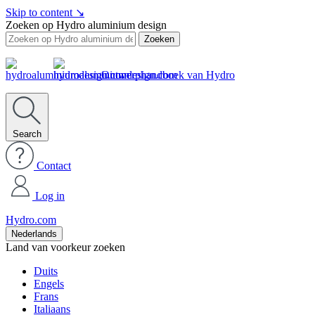
Skip to content
↘
Zoeken op Hydro aluminium design
Zoeken
Ontwerphandboek van Hydro
Search
Contact
Log in
Hydro.com
Nederlands
Land van voorkeur zoeken
Duits
Engels
Frans
Italiaans