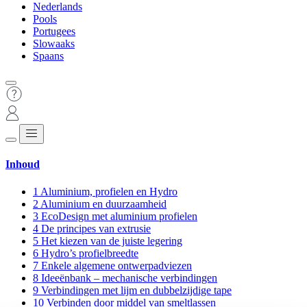
Nederlands
Pools
Portugees
Slowaaks
Spaans
Inhoud
1
Aluminium, profielen en Hydro
2
Aluminium en duurzaamheid
3
EcoDesign met aluminium profielen
4
De principes van extrusie
5
Het kiezen van de juiste legering
6
Hydro’s profielbreedte
7
Enkele algemene ontwerpadviezen
8
Ideeënbank – mechanische verbindingen
9
Verbindingen met lijm en dubbelzijdige tape
10
Verbinden door middel van smeltlassen