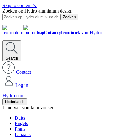
Skip to content
↘
Zoeken op Hydro aluminium design
Zoeken
Ontwerphandboek van Hydro
Search
Contact
Log in
Hydro.com
Nederlands
Land van voorkeur zoeken
Duits
Engels
Frans
Italiaans