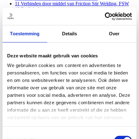
11
Verbinden door middel van Friction Stir Welding, FSW
12
Profieltoleranties
13
Oppervlaktekwaliteit
14
Machinale bewerking
14.1
Verspanende bewerking
14.2
Stansen
Toestemming
Details
Over
14.3
Plastische vervorming
14.4
Toleranties en meetmethoden
14.5
Hydroforming
15
Oppervlaktebehandeling
Deze website maakt gebruik van cookies
16
Corrosie
17
Economische aspecten
We gebruiken cookies om content en advertenties te
18
Kenniscentra
personaliseren, om functies voor social media te bieden
19
Constructie berekeningen
en om ons websiteverkeer te analyseren. Ook delen we
informatie over uw gebruik van onze site met onze
Inhoud
partners voor social media, adverteren en analyse. Deze
1
Aluminium, profielen en Hydro
partners kunnen deze gegevens combineren met andere
2
Aluminium en duurzaamheid
informatie die u aan ze heeft verstrekt of die ze hebben
3
EcoDesign met aluminium profielen
4
De principes van extrusie
verzameld op basis van uw gebruik van hun services.
5
Het kiezen van de juiste legering
6
Hydro’s profielbreedte
7
Enkele algemene ontwerpadviezen
Toestemmingsselectie