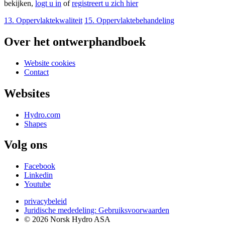
bekijken,
logt u in
of
registreert u zich hier
13. Oppervlaktekwaliteit
15. Oppervlaktebehandeling
Over het ontwerphandboek
Website cookies
Contact
Websites
Hydro.com
Shapes
Volg ons
Facebook
Linkedin
Youtube
privacybeleid
Juridische mededeling: Gebruiksvoorwaarden
© 2026 Norsk Hydro ASA