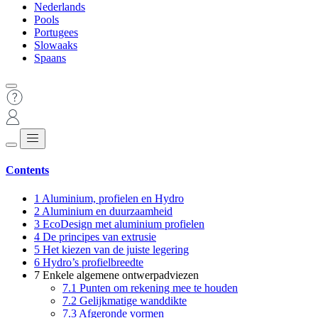
Nederlands
Pools
Portugees
Slowaaks
Spaans
Contents
1
Aluminium, profielen en Hydro
2
Aluminium en duurzaamheid
3
EcoDesign met aluminium profielen
4
De principes van extrusie
5
Het kiezen van de juiste legering
6
Hydro’s profielbreedte
7
Enkele algemene ontwerpadviezen
7.1
Punten om rekening mee te houden
7.2
Gelijkmatige wanddikte
7.3
Afgeronde vormen