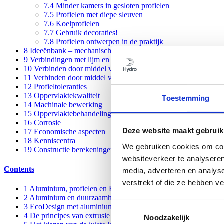
7.4
Minder kamers in gesloten profielen
7.5
Profielen met diepe sleuven
7.6
Koelprofielen
7.7
Gebruik decoraties!
7.8
Profielen ontwerpen in de praktijk
8
Ideeënbank – mechanische verbindingen
9
Verbindingen met lijm en dubbelzijdige tape
10
Verbinden door middel van smeltlassen
11
Verbinden door middel van Friction Stir Welding, FSW
12
Profieltoleranties
13
Oppervlaktekwaliteit
Toestemming
14
Machinale bewerking
15
Oppervlaktebehandeling
16
Corrosie
Deze website maakt gebruik
17
Economische aspecten
18
Kenniscentra
We gebruiken cookies om cont
19
Constructie berekeningen
websiteverkeer te analyseren
Contents
media, adverteren en analys
verstrekt of die ze hebben v
1
Aluminium, profielen en Hydro
2
Aluminium en duurzaamheid
Toestemmingsselectie
3
EcoDesign met aluminium profielen
4
De principes van extrusie
Noodzakelijk