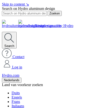
Skip to content
↘
Search on Hydro aluminum design
Zoeken
Design manual by Hydro
Search
Contact
Log in
Hydro.com
Nederlands
Land van voorkeur zoeken
Duits
Engels
Frans
Italiaans