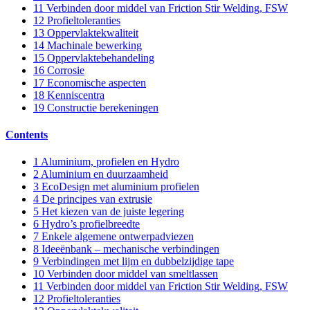
11
Verbinden door middel van Friction Stir Welding, FSW
12
Profieltoleranties
13
Oppervlaktekwaliteit
14
Machinale bewerking
15
Oppervlaktebehandeling
16
Corrosie
17
Economische aspecten
18
Kenniscentra
19
Constructie berekeningen
Contents
1
Aluminium, profielen en Hydro
2
Aluminium en duurzaamheid
3
EcoDesign met aluminium profielen
4
De principes van extrusie
5
Het kiezen van de juiste legering
6
Hydro’s profielbreedte
7
Enkele algemene ontwerpadviezen
8
Ideeënbank – mechanische verbindingen
9
Verbindingen met lijm en dubbelzijdige tape
10
Verbinden door middel van smeltlassen
11
Verbinden door middel van Friction Stir Welding, FSW
12
Profieltoleranties