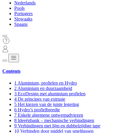
Nederlands
Pools
Portugees
Slowaaks
Spaans
Contents
1
Aluminium, profielen en Hydro
2
Aluminium en duurzaamheid
3
EcoDesign met aluminium profielen
4
De principes van extrusie
5
Het kiezen van de juiste legering
6
Hydro’s profielbreedte
7
Enkele algemene ontwerpadviezen
8
Ideeënbank – mechanische verbindingen
9
Verbindingen met lijm en dubbelzijdige tape
10
Verbinden door middel van smeltlassen