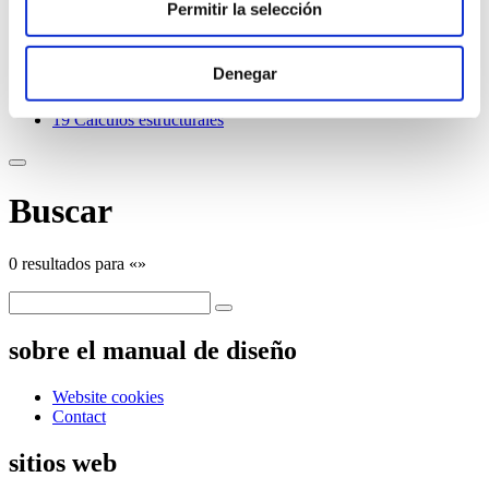
13
Calidad de las superficies
Permitir la selección
14
Mecanizado
15
Tratamiento de superficies
16
Corrosión
Denegar
17
Aspectos económicos
18
Bancos de información e ideas compartidas
19
Cálculos estructurales
Buscar
0 resultados para «»
sobre el manual de diseño
Website cookies
Contact
sitios web