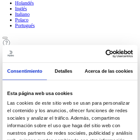
Holandés
Inglés
Italiano
Polaco
Portugués
Consentimiento
Detalles
Acerca de las cookies
Contenido
1
El aluminio, los perfiles e Hydro
2
Aluminio – el metal sostenible
Esta página web usa cookies
3
EcoDiseño con perfiles de aluminio
Las cookies de este sitio web se usan para personalizar
4
Principios de extrusión
5
Cómo elegir la aleación más adecuada
el contenido y los anuncios, ofrecer funciones de redes
6
Gama de perfiles de Hydro
sociales y analizar el tráfico. Además, compartimos
7
Consejos generales sobre diseño
información sobre el uso que haga del sitio web con
8
Banco de ideas – uniones mecánicas
9
Cohesionado adhesivo y unión por pegado
nuestros partners de redes sociales, publicidad y análisis
10
Soldadura por fusión