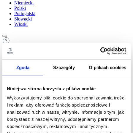
Niemiecki
Polski
Portugalski
Słowacki
Włoski
Zgoda
Szczegóły
O plikach cookies
Zawartość
1
Aluminium, profile i Hydro
2
Aluminium i zrównoważony rozwój
Niniejsza strona korzysta z plików cookie
3
Ekoprojektowanie z wykorzystaniem profili aluminiowych
Wykorzystujemy pliki cookie do spersonalizowania treści
4
Zasady wyciskania profili
5
Wybór właściwego stopu
i reklam, aby oferować funkcje społecznościowe i
6
Wymiary profilu Hydro
analizować ruch w naszej witrynie. Informacje o tym, jak
7
Kilka ogólnych wskazówek projektowych
korzystasz z naszej witryny, udostępniamy partnerom
8
Bank pomysłów – połączenia mechaniczne
9
Klejenie i oklejanie taśmą
społecznościowym, reklamowym i analitycznym.
10
Łączenie przez spawanie