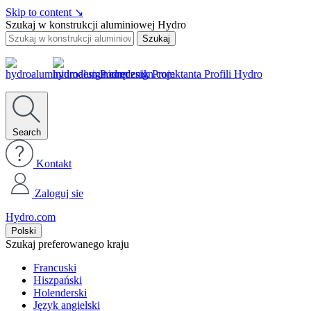
Skip to content
↘
Szukaj w konstrukcji aluminiowej Hydro
Szukaj
Podręcznik Projektanta Profili Hydro
Search
Kontakt
Zaloguj sie
Hydro.com
Polski
Szukaj preferowanego kraju
Francuski
Hiszpański
Holenderski
Język angielski