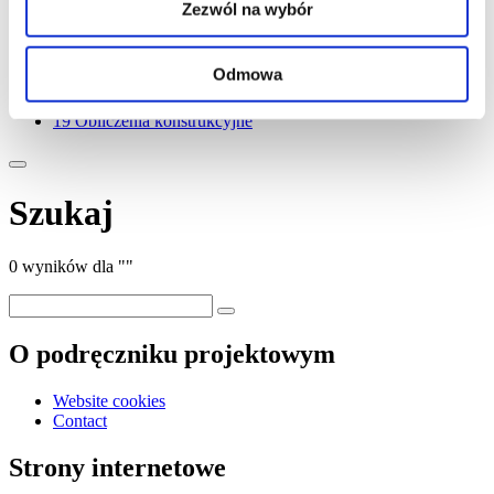
13
Jakość powierzchni
Zezwól na wybór
14
Obróbka maszynowa
15
Obróbka powierzchniowa
16
Korozja
Odmowa
17
Oszczędność
18
Banki wiedzy i wymiana wiedzy
19
Obliczenia konstrukcyjne
Szukaj
0 wyników dla ""
O podręczniku projektowym
Website cookies
Contact
Strony internetowe