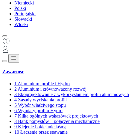
Niemiecki
Polski
Portugalski
Słowacki
Włoski
Zawartość
1
Aluminium, profile i Hydro
2
Aluminium i zrównoważony rozwój
3
Ekoprojektowanie z wykorzystaniem profili aluminiowych
4
Zasady wyciskania profili
5
Wybór właściwego stopu
6
Wymiary profilu Hydro
7
Kilka ogólnych wskazówek projektowych
8
Bank pomysłów – połączenia mechaniczne
9
Klejenie i oklejanie taśmą
10
Łączenie przez spawanie