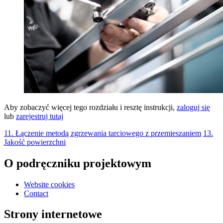
Aby zobaczyć więcej tego rozdziału i resztę instrukcji,
zaloguj się
lub
zarejestruj tutaj
11. Łączenie metodą zgrzewania tarciowego z przemieszaniem
13.
Jakość powierzchni
O podręczniku projektowym
Website cookies
Contact
Strony internetowe