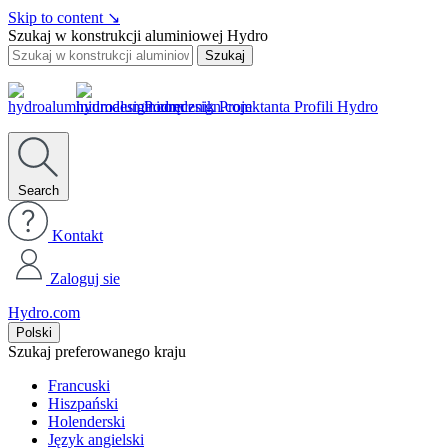
Skip to content
↘
Szukaj w konstrukcji aluminiowej Hydro
Szukaj
Podręcznik Projektanta Profili Hydro
Search
Kontakt
Zaloguj sie
Hydro.com
Polski
Szukaj preferowanego kraju
Francuski
Hiszpański
Holenderski
Język angielski