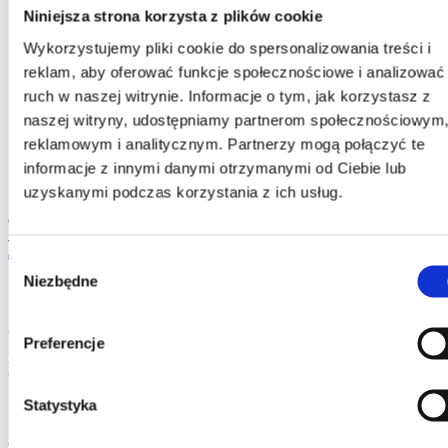
11
Łączenie metodą zgrzewania tarciowego z przemieszaniem
Niniejsza strona korzysta z plików cookie
12
Profile tolerances
12.1
Extracts from EN 755-9
Wykorzystujemy pliki cookie do spersonalizowania treści i
12.2
Extracts from EN 12020-2
reklam, aby oferować funkcje społecznościowe i analizować
13
Jakość powierzchni
14
Obróbka maszynowa
ruch w naszej witrynie. Informacje o tym, jak korzystasz z
15
Obróbka powierzchniowa
naszej witryny, udostępniamy partnerom społecznościowym
16
Korozja
reklamowym i analitycznym. Partnerzy mogą połączyć te
17
Oszczędność
18
Banki wiedzy i wymiana wiedzy
informacje z innymi danymi otrzymanymi od Ciebie lub
19
Obliczenia konstrukcyjne
uzyskanymi podczas korzystania z ich usług.
11. Łączenie metodą zgrzewania tarciowego z przemieszaniem
13.
Jakość powierzchni
Wybór
Niezbędne
zgody
12. Profile tolerances
Wachlarz profili, które można wytwarzać metodą wyciskania, jest
Preferencje
prawie nieograniczony. Mając na uwadze powyższe, nie
opracowano ogólnych zasad szczegółowo określających potencjalne
rozwiązania i obowiązujące tolerancje.
Statystyka
Konstrukcja profilu, grubość ścianki i rodzaj stopu to kluczowe
czynniki, które mają bezpośredni wpływ na tolerancje. W tym