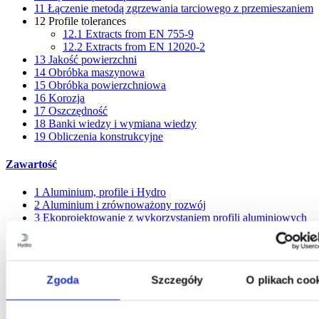
11
Łączenie metodą zgrzewania tarciowego z przemieszaniem
12
Profile tolerances
12.1
Extracts from EN 755-9
12.2
Extracts from EN 12020-2
13
Jakość powierzchni
14
Obróbka maszynowa
15
Obróbka powierzchniowa
16
Korozja
17
Oszczędność
18
Banki wiedzy i wymiana wiedzy
19
Obliczenia konstrukcyjne
Zawartość
1
Aluminium, profile i Hydro
2
Aluminium i zrównoważony rozwój
3
Ekoprojektowanie z wykorzystaniem profili aluminiowych
4
Zasady wyciskania profili
5
Wybór właściwego stopu
6
Wymiary profilu Hydro
7
Kilka ogólnych wskazówek projektowych
Zgoda
Szczegóły
O plikach coo
8
Bank pomysłów – połączenia mechaniczne
9
Klejenie i oklejanie taśmą
10
Łączenie przez spawanie