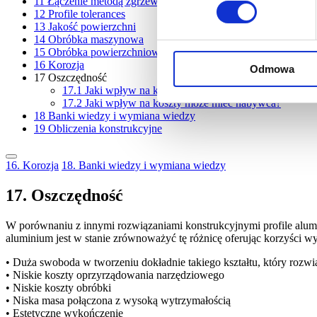
11
Łączenie metodą zgrzewania tarciowego z przemieszaniem
12
Profile tolerances
13
Jakość powierzchni
14
Obróbka maszynowa
15
Obróbka powierzchniowa
16
Korozja
Odmowa
17
Oszczędność
17.1
Jaki wpływ na koszty może mieć projektant?
17.2
Jaki wpływ na koszty może mieć nabywca?
18
Banki wiedzy i wymiana wiedzy
19
Obliczenia konstrukcyjne
16. Korozja
18. Banki wiedzy i wymiana wiedzy
17. Oszczędność
W porównaniu z innymi rozwiązaniami konstrukcyjnymi profile alumi
aluminium jest w stanie zrównoważyć tę różnicę oferując korzyści wyn
• Duża swoboda w tworzeniu dokładnie takiego kształtu, który rozw
• Niskie koszty oprzyrządowania narzędziowego
• Niskie koszty obróbki
• Niska masa połączona z wysoką wytrzymałością
• Estetyczne wykończenie