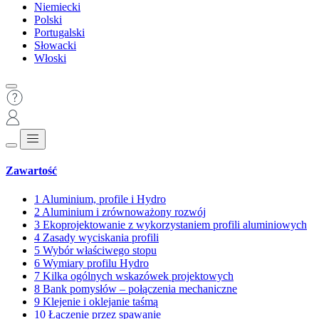
Niemiecki
Polski
Portugalski
Słowacki
Włoski
Zawartość
1
Aluminium, profile i Hydro
2
Aluminium i zrównoważony rozwój
3
Ekoprojektowanie z wykorzystaniem profili aluminiowych
4
Zasady wyciskania profili
5
Wybór właściwego stopu
6
Wymiary profilu Hydro
7
Kilka ogólnych wskazówek projektowych
8
Bank pomysłów – połączenia mechaniczne
9
Klejenie i oklejanie taśmą
10
Łączenie przez spawanie