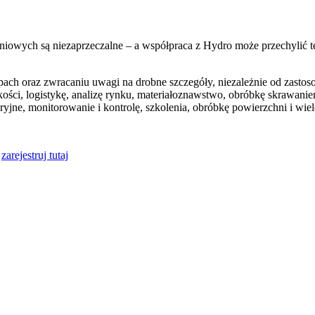
iniowych są niezaprzeczalne – a współpraca z Hydro może przechylić t
tapach oraz zwracaniu uwagi na drobne szczegóły, niezależnie od zast
kości, logistykę, analizę rynku, materiałoznawstwo, obróbkę skrawani
ieryjne, monitorowanie i kontrolę, szkolenia, obróbkę powierzchni i wie
b
zarejestruj tutaj