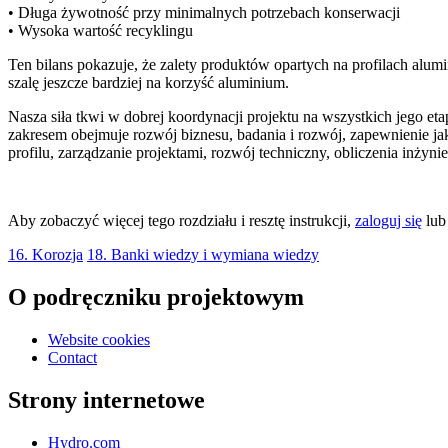
• Długa żywotność przy minimalnych potrzebach konserwacji
• Wysoka wartość recyklingu
Ten bilans pokazuje, że zalety produktów opartych na profilach alum
szalę jeszcze bardziej na korzyść aluminium.
Nasza siła tkwi w dobrej koordynacji projektu na wszystkich jego e
zakresem obejmuje rozwój biznesu, badania i rozwój, zapewnienie ja
profilu, zarządzanie projektami, rozwój techniczny, obliczenia inżyn
Aby zobaczyć więcej tego rozdziału i resztę instrukcji,
zaloguj się
lu
16. Korozja
18. Banki wiedzy i wymiana wiedzy
O podręczniku projektowym
Website cookies
Contact
Strony internetowe
Hydro.com