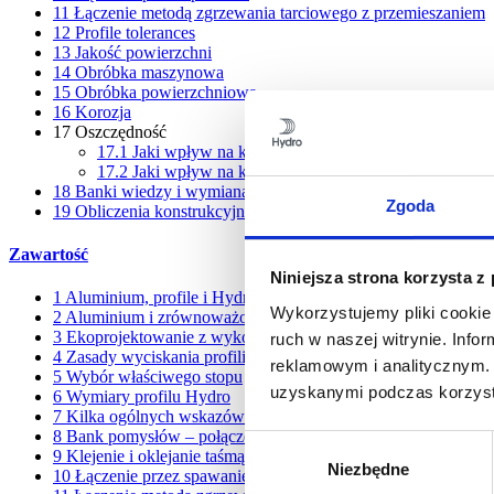
11
Łączenie metodą zgrzewania tarciowego z przemieszaniem
12
Profile tolerances
13
Jakość powierzchni
14
Obróbka maszynowa
15
Obróbka powierzchniowa
16
Korozja
17
Oszczędność
17.1
Jaki wpływ na koszty może mieć projektant?
17.2
Jaki wpływ na koszty może mieć nabywca?
18
Banki wiedzy i wymiana wiedzy
Zgoda
19
Obliczenia konstrukcyjne
Zawartość
Niniejsza strona korzysta z
1
Aluminium, profile i Hydro
Wykorzystujemy pliki cookie 
2
Aluminium i zrównoważony rozwój
3
Ekoprojektowanie z wykorzystaniem profili aluminiowych
ruch w naszej witrynie. Inf
4
Zasady wyciskania profili
reklamowym i analitycznym. 
5
Wybór właściwego stopu
uzyskanymi podczas korzysta
6
Wymiary profilu Hydro
7
Kilka ogólnych wskazówek projektowych
8
Bank pomysłów – połączenia mechaniczne
Wybór
9
Klejenie i oklejanie taśmą
Niezbędne
zgody
10
Łączenie przez spawanie