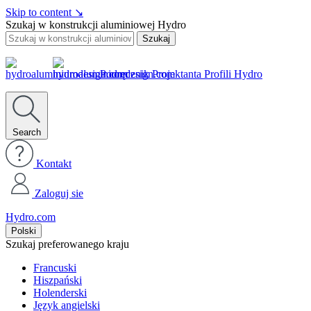
Skip to content
↘
Szukaj w konstrukcji aluminiowej Hydro
Szukaj
Podręcznik Projektanta Profili Hydro
Search
Kontakt
Zaloguj sie
Hydro.com
Polski
Szukaj preferowanego kraju
Francuski
Hiszpański
Holenderski
Język angielski